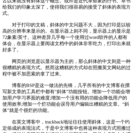
古以来就没有斜体这个概念。或许是近代革命家的行书、草书
给我们的印象太深了，使得我们很容易的接受了斜体的表现方
式。
对于打印的文稿，斜体的中文问题不大，因为打印是以较
高的分辨率来显示的。在显示器上则不同，显示器上的显示是
72象素/英寸。这种差异几乎每一个使用过word软件的人都有
体会，在显示器上要阅读文档中的斜体非常吃力，打印出来就
好多了。
网页的浏览是以显示器为主的，那么斜体的中文则是一种
很糟糕的表现方式。然而这糟糕的方式却在照搬英文网站的过
程中被不加思索的拿了过来。
博客的BSP是这一做法的先锋，几乎所有的中文博客在撰
写新文章的工具栏中都有“斜体”功能按钮。增加一个功能会增
加用户学习界面的难度;增加一个没有用的功能会降低用户的
使用效率;增加一个烂功能会误导用户编辑出糟糕的文章。“斜
体”就是个很烂的功能。
在英文博客中，trackback地址往往使用斜体，这是一个约
定俗成的表现法式，于是中文博客中也将这种表现方式照搬过