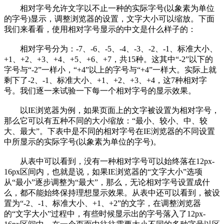
相对字号允许文字以不止一种的实际字号(以象素为单位
的字号)显示，调整浏览器的设置，文字大小可以缩放。下面
我们来看看，使用相对字号显示的中文是什么样子的：
相对字号分为：-7、-6、-5、-4、-3、-2、-1、标准大小、
+1、+2、+3、+4、+5、+6、+7，共15种。这其中“-2”以下的
字号与“-2”一样小，“+4”以上的字号与“+4”一样大。实际上就
剩下了-2、-1、标准大小、+1、+2、+3、+4，这7种相对字
号。我们逐一来试验一下每一个相对字号的显示效果。
以IE浏览器为例，如果页面上的文字被设置为相对字号，
那么它可以有五种不同的大小缩放：“最小、较小、中、较
大、最大”。下表中是不同的相对字号在IE浏览器的不同设置
中所显示的实际字号(以象素为单位的字号)。
从表中可以看到，没有一种相对字号可以始终落在12px-
16px区间内，也就是说，如果IE浏览器的“文字大小”选项
从“最小”逐步调整为“最大”，那么，无论相对字号设置成什
么，都不能始终保持理想显示效果。从表中还可以看到，被设
置为“-2、-1、标准大小、+1、+2”的文字，在调整浏览器
的“文字大小”过程中，有些时候显示出的字号落入了12px-