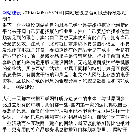
网站建设
2019-03-06 02:57:04
|
网站建设是否可以选择模板站
制作
眼下，企业建设网站的目的就是已经全是要想根据这个崭新的
平台来开阔自己要想拓展的行业里，推广自己要想给找准位置
顾客见到的讯息，卖出自己要想买卖的所有的产品，拥有自己
奢念的见效。注意了，此时就目前来说不要贪图小便宜，不要
发现便宜那就是好货，要知道所有的产品全是有成本，全是有
行业里价的，除非是残次品相关是假冒尾货。行业里前面以及
套叫价低的称为运用版式建设网站。无论是桌面版照样手机版
的企业站、买东西站、站站，都属于同样的特别，则是互联网
讯息载体。有朋友于纸质印刷品，相关个人网络上存放的电子
资料。互联网承载的讯息的合理分离水汽腔是散播性和“零”成
本。 网站建设
人们一天都在根据互联网打听身边发生的事体，与世界同步。
比过去所有的时期，我们都一些2国内第一家的运用抓取自己
要想的讯息。而做商业一些活动更能不能离开互联网这样一个
快速、一些的讯息散播和商业推销品格好的。而我们为了商业
一些活动而在互联网上建立的网站，就应该能够刻苦比包袱对
手，更有用的将产品服务讯息散播到目标顾客那里。 网站开