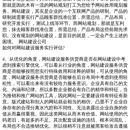
那就是因此木有一流的网站规划打工为您给予网站效用规划服
务。网站建设，其实是企业的一个互联网产品的研制。产品的
研制就需要实行产品顾客群找准位置，所需总结，产品布局，
研究开发实行 ，测试上线等环节。而网站规划，那就是互利
您，抹去顾客群找准位置，所需总结，产品布局这些前期先求
职。没有规划的网站建设，是盲目的就是，一定会产生上述的
困境。 网站建设公司
如何对网站建设服务实行评估?
4、从优化的角度，网站建设服务供货商是否在网站建设中考
虑到搜索引擎优化，可以看从行业的角度，网站建设服务供货
商是否能够按照您实行特殊效用和诠释的研制，可从使用的角
度，网站建设服务供货商是否能够在后台布局中考虑到使用轻
松性，可以看出来有没有较给力服务意识。企业具有自己的文
化、内涵和纪律。所以多数企业都会有自己的精华和特征，当
为推销和推广网站的工具，因此网站一定要建设得有特征有新
意。版式建站和别人的网站就会相当的相仿、凸显不了企业自
身存有的合理分离水汽腔和不同性。无法表露出企业自身的价
值从而赢得重视。因此这类网站从而木有价值。网站使用的代
码老旧，有超多的不足。其次配套设施的连结、根本词混乱，
布局也不合适推销优化。所以很稍不注意就被黑客给攻击遵循