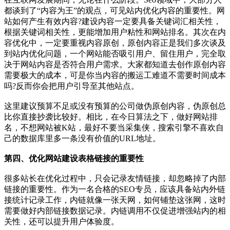
都谈到了“内容为王”的观点，可见站内优化内容的重要性。网
站如何产生有效内容?建设内容一定要具备关键词汇相关性，
根据关键词相关性，更能增加用户粘性和网站排名。其次在内
容优化中，一定要重视内容原创，原创内容正是我们多次谈及
到站内优化问题，一个网站能否吸引用户、留住用户，完全取
决于网站内容是否符合用户需求。大家都知道去创作原创内容
需要极大的成本，可是你当内容的搬运工难道不需要时间成本
吗?反而你会把用户引导至其他站点。
这里建议预算不足或没有预算的公司做伪原创内容，伪原创总
比你直接抄袭比较好。相比，在今日算法之下，做好网站排
名，不想网站被K站，最好不要当采集侠，搜索引擎不喜欢自
己的数据库里多一条没有价值的URL地址。
第四、优化网站建设表格链接的重要性
很多站长在优化过程中，只会记录友情链接，却忽略掉了内部
链接的重要性。作为一名合格的SEO专员，应该具备站内外链
接统计记录工作，内链就像一张天网，如何铺垫这张网，这时
需要做好内部链接数据记录。内链调用不仅促进增强站内的相
关性，还可以提升用户体验度。