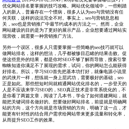
优化网站排名要掌握的技巧攻略。网站优化领域中，一些刚踏
入的新人，普遍存在一个惯病，很多人认为seo与营销没有任
何关联，这样的说法完全不对。事实上，seo与营销息息相
关，seo也是营销推广中最节约成本的方法之一。然而，企业
网站建设的目的是为了更好的展示产品，企业想要通过网站实
现营收，就需要一种营销推广方法。
另外一个误区，很多人只需要掌握一些简略的seo技巧就可以
做网站排名，这样的想法，几乎都被惨目忍睹的结果击败。促
使这些意外的结果，都是你对SEO不够了解而导致，搜索引擎
蜘蛛知道你满足不了展现的需求，试问，你的网站怎么能获得
好排名。所以，学习SEO首先把基本功打好，就像电源小说里
的武侠片一样，想练就一身上层武功，需要极好的基础，seo
正是如此。那些想短时间就精通网站优化排名的，一步登天的
人是不应该来学习SEO的，SEO真正技术是非常系统化的，不
是你看了两篇文章，阅读了几本书，学会了如何搭建网站，就
能把关键词排名做好的。想要做好网站排名，前提就是明确网
站的方向，这个方向就是市场营销的方向，明确了这一点，才
能更有针对性的结合用户需求给网站带来更多流量和转化率，
从而提升SEO工作的效果。