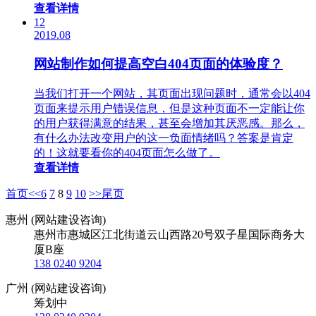
查看详情
12
2019.08
网站制作如何提高空白404页面的体验度？
当我们打开一个网站，其页面出现问题时，通常会以404
页面来提示用户错误信息，但是这种页面不一定能让你
的用户获得满意的结果，甚至会增加其厌恶感。那么，
有什么办法改变用户的这一负面情绪吗？答案是肯定
的！这就要看你的404页面怎么做了。
查看详情
首页
<<
6
7
8
9
10
>>
尾页
惠州 (网站建设咨询)
惠州市惠城区江北街道云山西路20号双子星国际商务大
厦B座
138 0240 9204
广州 (网站建设咨询)
筹划中